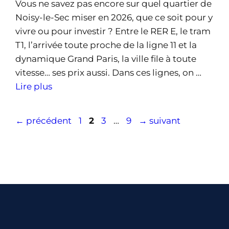
Vous ne savez pas encore sur quel quartier de
Noisy-le-Sec miser en 2026, que ce soit pour y
vivre ou pour investir ? Entre le RER E, le tram
T1, l’arrivée toute proche de la ligne 11 et la
dynamique Grand Paris, la ville file à toute
vitesse… ses prix aussi. Dans ces lignes, on …
Lire plus
Page
Page
Page
Page
←
précédent
1
2
3
…
9
→
suivant